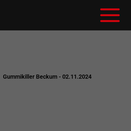
Zum
Main
Inhalt
Menu
springen
Gummikiller Beckum - 02.11.2024