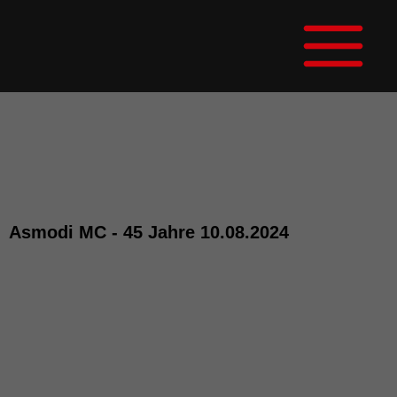
Zum
Main
Inhalt
Menu
springen
Asmodi MC - 45 Jahre 10.08.2024